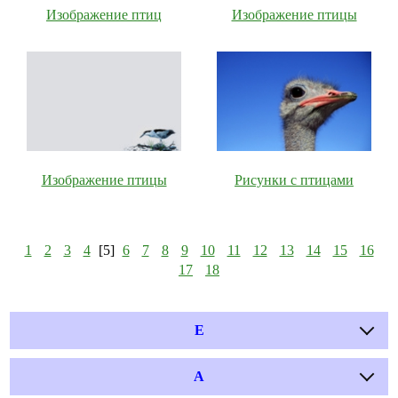
Изображение птиц
Изображение птицы
Изображение птицы
Рисунки с птицами
1
2
3
4
[5]
6
7
8
9
10
11
12
13
14
15
16
17
18
E
А