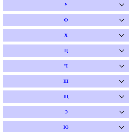
У
Ф
Х
Ц
Ч
Ш
Щ
Э
Ю