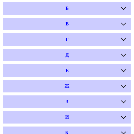
Б
В
Г
Д
Е
Ж
З
И
К