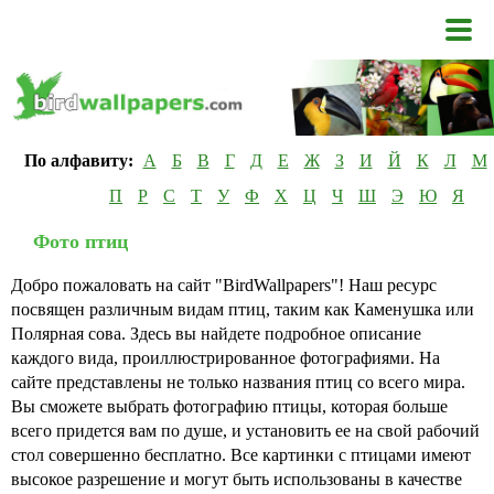
По алфавиту:
А
Б
В
Г
Д
Е
Ж
З
И
Й
К
Л
М
П
Р
С
Т
У
Ф
Х
Ц
Ч
Ш
Э
Ю
Я
Фото птиц
Добро пожаловать на сайт "BirdWallpapers"! Наш ресурс
посвящен различным видам птиц, таким как Каменушка или
Полярная сова. Здесь вы найдете подробное описание
каждого вида, проиллюстрированное фотографиями. На
сайте представлены не только названия птиц со всего мира.
Вы сможете выбрать фотографию птицы, которая больше
всего придется вам по душе, и установить ее на свой рабочий
стол совершенно бесплатно. Все картинки с птицами имеют
высокое разрешение и могут быть использованы в качестве