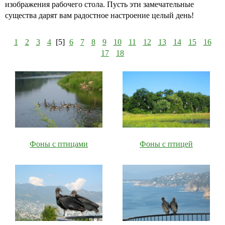
изображения рабочего стола. Пусть эти замечательные
существа дарят вам радостное настроение целый день!
1
2
3
4
[5]
6
7
8
9
10
11
12
13
14
15
16
17
18
Фоны с птицами
Фоны с птицей