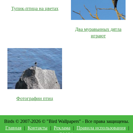
Тупик-птица на цветах
Два муравьиных дятла
играют
Фотографии птиц
Birds © 2007-2026 © "Bird Wallpapers" - Все права защищены.
Главная
|
Контакты
|
Реклама
|
Правила использования
|