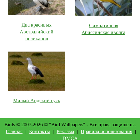
Два красивых
Симпатичная
Австралийский
Абиссинская иволга
пеликанов
Милый Андский гусь
Birds © 2007-2026 © "Bird Wallpapers" - Все права защищены.
Главная
|
Контакты
|
Реклама
|
Правила использования
|
DMCA