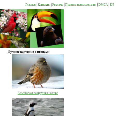
Главная
|
Контакты
|
Реклама
|
Правила использования
|
DMCA
|
EN
Лучшие картинки с птицами
Альпийская завирушка на горе