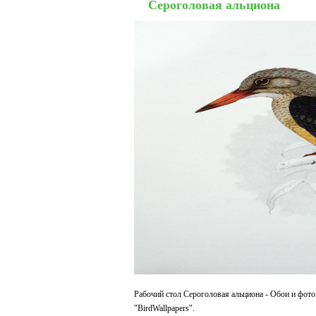
Сероголовая альциона
Рабочий стол Сероголовая альциона - Обои и фото
"BirdWallpapers".