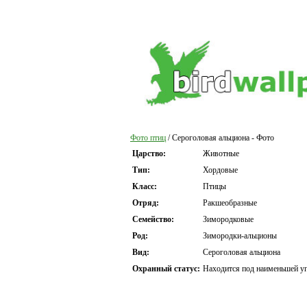
Фото птиц
/ Сероголовая альциона - Фото
Царство:
Животные
Тип:
Хордовые
Класс:
Птицы
Отряд:
Ракшеобразные
Семейство:
Зимородковые
Род:
Зимородки-альционы
Вид:
Сероголовая альциона
Охранный статус:
Находится под наименьшей уг