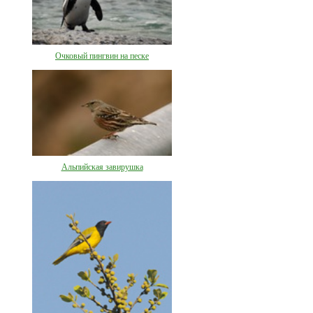
Очковый пингвин на песке
Альпийская завирушка