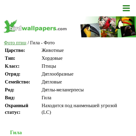
Фото птиц
/ Гила - Фото
Царство:
Животные
Тип:
Хордовые
Класс:
Птицы
Отряд:
Дятлообразные
Семейство:
Дятловые
Род:
Дятлы-меланерпесы
Вид:
Гила
Охранный
Находится под наименьшей угрозой
статус:
(LC)
Гила