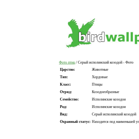
Фото птиц
/ Серый исполинский козодой - Фото
Царство:
Животные
Тип:
Хордовые
Класс:
Птицы
Отряд:
Козодоеобразные
Семейство:
Исполинские козодои
Род:
Исполинские козодои
Вид:
Серый исполинский козодой
Охранный статус:
Находится под наименьшей уг