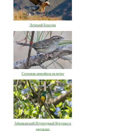
Летящий Бородач
Сосновая аимофила на ветке
Африканский Изумрудный Кукушка в
джунглях