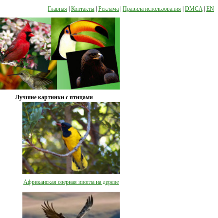
Главная
|
Контакты
|
Реклама
|
Правила использования
|
DMCA
|
EN
Лучшие картинки с птицами
Африканская озерная ивогла на дереве