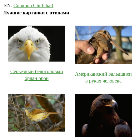
EN:
Common Chiffchaff
Лучшие картинки с птицами
Серьезный белоголовый
Американский вальдшнеп
орлан обои
в руках человека