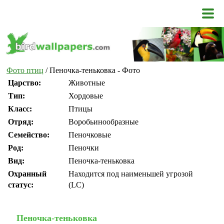
Фото птиц
/ Пеночка-теньковка - Фото
Царство:
Животные
Тип:
Хордовые
Класс:
Птицы
Отряд:
Воробьинообразные
Семейство:
Пеночковые
Род:
Пеночки
Вид:
Пеночка-теньковка
Охранный
Находится под наименьшей угрозой
статус:
(LC)
Пеночка-теньковка