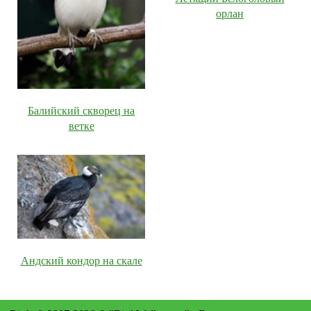
орлан
Балийский скворец на
ветке
Андский кондор на скале