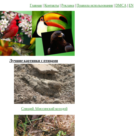
Главная
|
Контакты
|
Реклама
|
Правила использования
|
DMCA
|
EN
Лучшие картинки с птицами
Спящий Абиссинский козодой