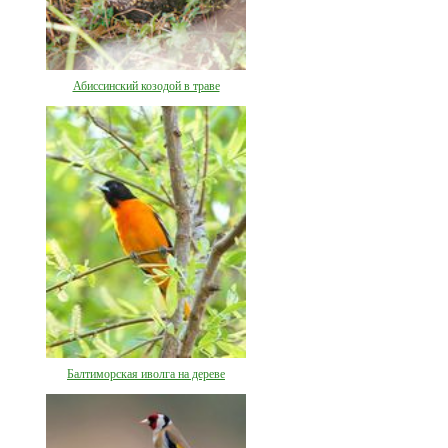
Абиссинский козодой в траве
Балтиморская иволга на дереве