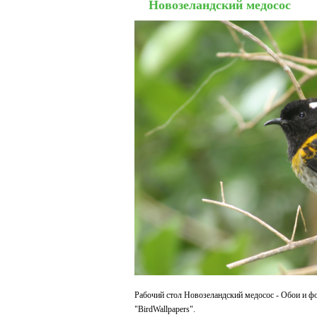
Новозеландский медосос
Рабочий стол Новозеландский медосос - Обои и фо
"BirdWallpapers".