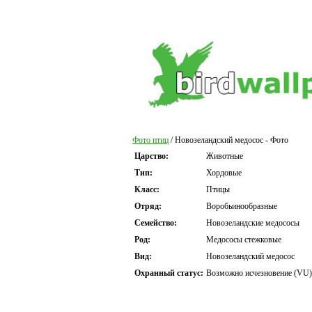
Фото птиц
/ Новозеландский медосос - Фото
Царство:
Животные
Тип:
Хордовые
Класс:
Птицы
Отряд:
Воробьинообразные
Семейство:
Новозеландские медососы
Род:
Медососы стежковые
Вид:
Новозеландский медосос
Охранный статус:
Возможно исчезновение (VU)