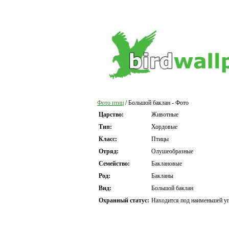
Фото птиц
/ Большой баклан - Фото
Царство:
Животные
Тип:
Хордовые
Класс:
Птицы
Отряд:
Олушеобразные
Семейство:
Баклановые
Род:
Бакланы
Вид:
Большой баклан
Охранный статус:
Находится под наименьшей уг