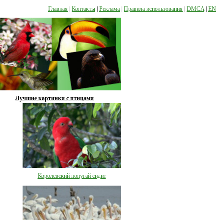
Главная
|
Контакты
|
Реклама
|
Правила использования
|
DMCA
|
EN
Лучшие картинки с птицами
Королевский попугай сидит