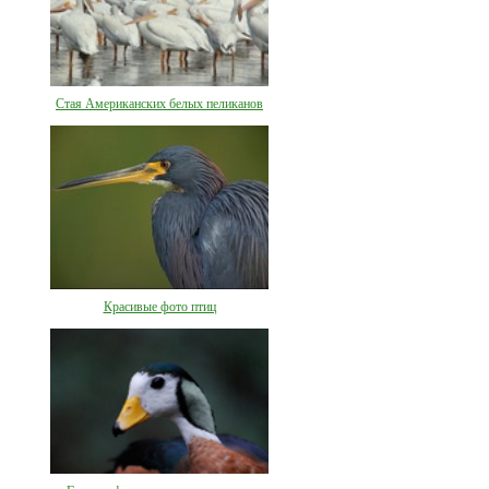
Стая Американских белых пеликанов
Красивые фото птиц