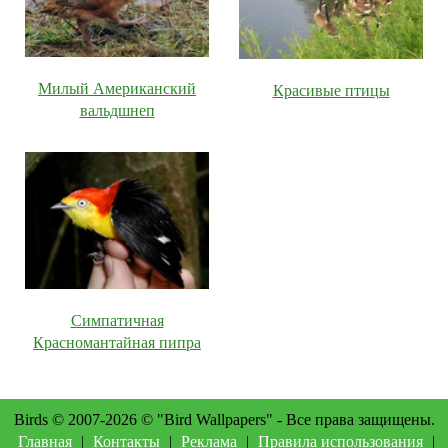
Милый Американский
Красивые птицы
вальдшнеп
Симпатичная
Красномантайная пипра
Birds © 2007-2026 © "Bird Wallpapers" - Все права защищены.
Главная
|
Контакты
|
Реклама
|
Правила использования
|