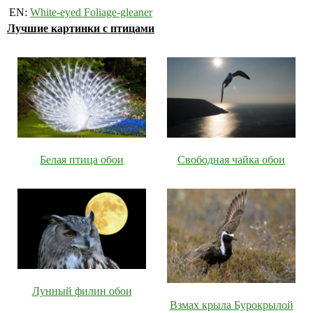
EN:
White-eyed Foliage-gleaner
Лучшие картинки с птицами
Белая птица обои
Свободная чайка обои
Лунный филин обои
Взмах крыла Бурокрылой