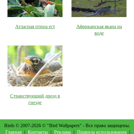
Атласная птица ест
Африканская якана на
воде
Странствующий дрозд в
гнезде
Birds © 2007-2026 © "Bird Wallpapers" - Все права защищены.
Главная
|
Контакты
|
Реклама
|
Правила использования
|