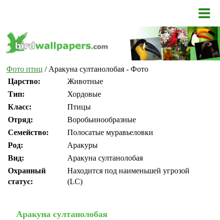
Фото птиц
/ Аракуна султанолобая - Фото
Царство:
Животные
Тип:
Хордовые
Класс:
Птицы
Отряд:
Воробьинообразные
Семейство:
Полосатые муравьеловки
Род:
Аракуры
Вид:
Аракуна султанолобая
Охранный
Находится под наименьшей угрозой
статус:
(LC)
Аракуна султанолобая