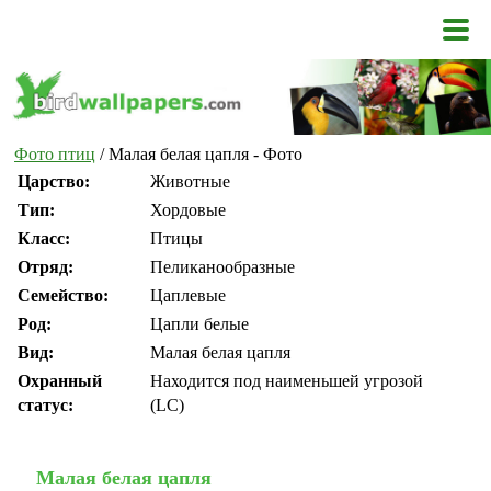
Фото птиц
/ Малая белая цапля - Фото
Царство:
Животные
Тип:
Хордовые
Класс:
Птицы
Отряд:
Пеликанообразные
Семейство:
Цаплевые
Род:
Цапли белые
Вид:
Малая белая цапля
Охранный
Находится под наименьшей угрозой
статус:
(LC)
Малая белая цапля