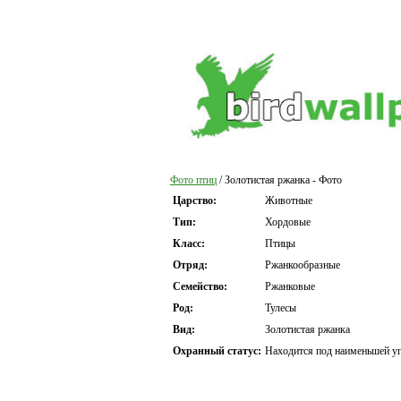
Фото птиц
/ Золотистая ржанка - Фото
Царство:
Животные
Тип:
Хордовые
Класс:
Птицы
Отряд:
Ржанкообразные
Семейство:
Ржанковые
Род:
Тулесы
Вид:
Золотистая ржанка
Охранный статус:
Находится под наименьшей уг