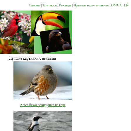
Главная
|
Контакты
|
Реклама
|
Правила использования
|
DMCA
|
EN
Лучшие картинки с птицами
Альпийская завирушка на горе