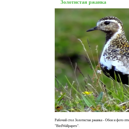
Золотистая ржанка
Рабочий стол Золотистая ржанка - Обои и фото пт
"BirdWallpapers".