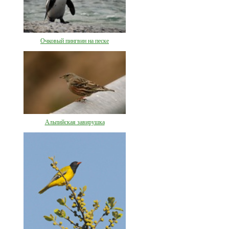
Очковый пингвин на песке
Альпийская завирушка