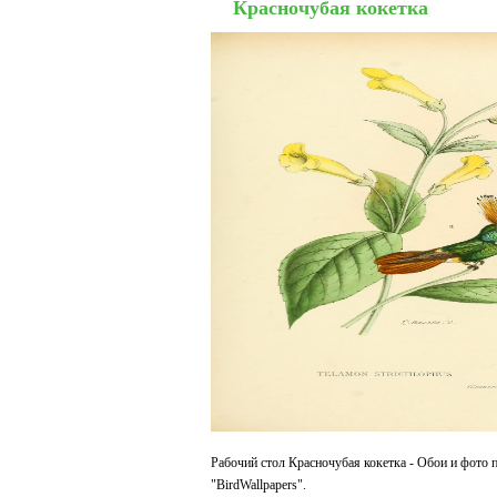
Красночубая кокетка
Рабочий стол Красночубая кокетка - Обои и фото 
"BirdWallpapers".