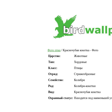
Фото птиц
/ Красночубая кокетка - Фото
Царство:
Животные
Тип:
Хордовые
Класс:
Птицы
Отряд:
Стрижеобразные
Семейство:
Колибри
Род:
Колибри-кокетки
Вид:
Красночубая кокетка
Охранный статус:
Находится под наименьшей уг