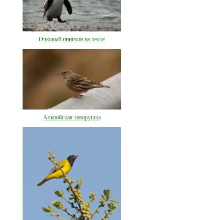
Очковый пингвин на песке
Альпийская завирушка