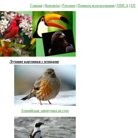
Главная
|
Контакты
|
Реклама
|
Правила использования
|
DMCA
|
EN
Лучшие картинки с птицами
Альпийская завирушка на горе