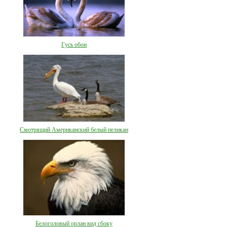
Гусь обои
Смотрящий Американский белый пеликан
Белоголовый орлан вид сбоку