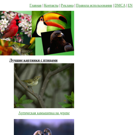
Главная
|
Контакты
|
Реклама
|
Правила использования
|
DMCA
|
EN
Лучшие картинки с птицами
Артическая камышевка на дереве