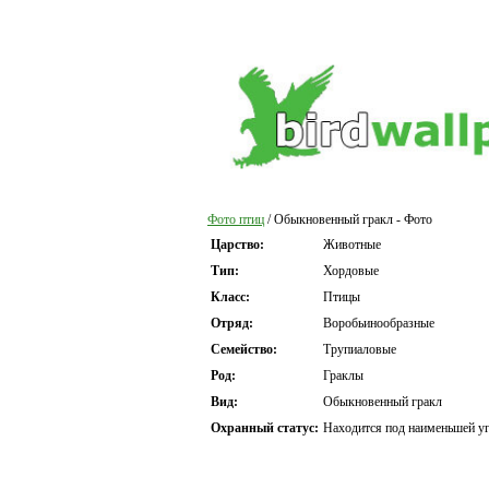
Фото птиц
/ Обыкновенный гракл - Фото
Царство:
Животные
Тип:
Хордовые
Класс:
Птицы
Отряд:
Воробьинообразные
Семейство:
Трупиаловые
Род:
Граклы
Вид:
Обыкновенный гракл
Охранный статус:
Находится под наименьшей уг