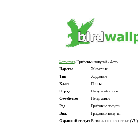
Фото птиц
/ Грифовый попугай - Фото
Царство:
Животные
Тип:
Хордовые
Класс:
Птицы
Отряд:
Попугаеобразные
Семейство:
Попугаевые
Род:
Грифовые попугаи
Вид:
Грифовый попугай
Охранный статус:
Возможно исчезновение (VU)