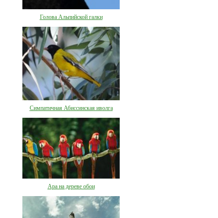
Голова Альпийской галки
Симпатичная Абиссинская иволга
Ара на дереве обои