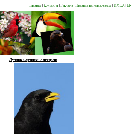
Главная
|
Контакты
|
Реклама
|
Правила использования
|
DMCA
|
EN
Лучшие картинки с птицами