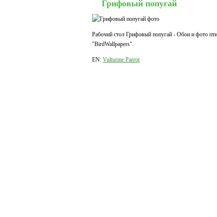
Грифовый попугай
Рабочий стол Грифовый попугай - Обои и фото пти
"BirdWallpapers".
EN:
Vulturine Parrot