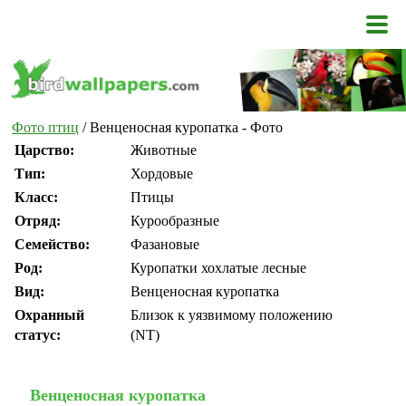
Фото птиц
/ Венценосная куропатка - Фото
Царство:
Животные
Тип:
Хордовые
Класс:
Птицы
Отряд:
Курообразные
Семейство:
Фазановые
Род:
Куропатки хохлатые лесные
Вид:
Венценосная куропатка
Охранный
Близок к уязвимому положению
статус:
(NT)
Венценосная куропатка