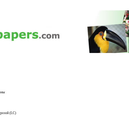
оны
розой (LC)