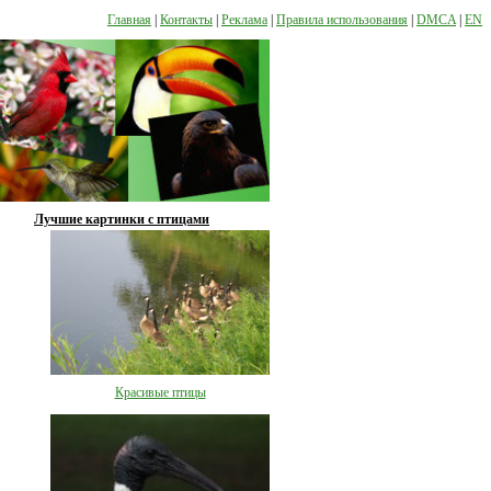
Главная
|
Контакты
|
Реклама
|
Правила использования
|
DMCA
|
EN
Лучшие картинки с птицами
Красивые птицы