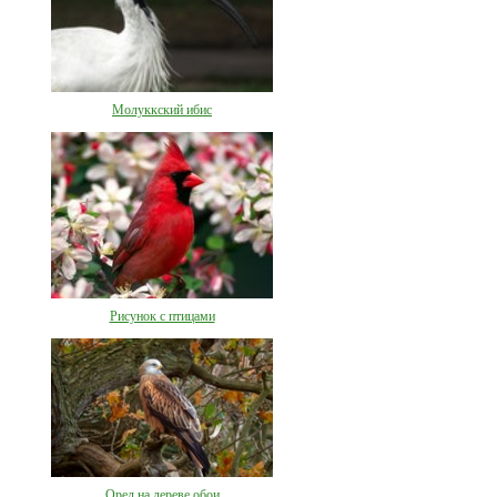
Молуккский ибис
Рисунок с птицами
Орел на дереве обои