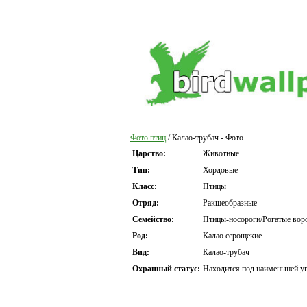
Фото птиц
/ Калао-трубач - Фото
Царство:
Животные
Тип:
Хордовые
Класс:
Птицы
Отряд:
Ракшеобразные
Семейство:
Птицы-носороги/Рогатые вор
Род:
Калао серощекие
Вид:
Калао-трубач
Охранный статус:
Находится под наименьшей уг