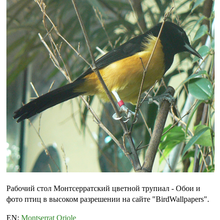
Рабочий стол Монтсерратский цветной трупиал - Обои и
фото птиц в высоком разрешении на сайте "BirdWallpapers".
EN:
Montserrat Oriole