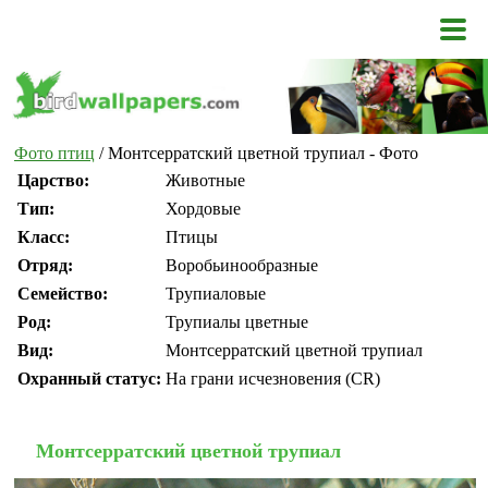
Фото птиц
/ Монтсерратский цветной трупиал - Фото
Царство:
Животные
Тип:
Хордовые
Класс:
Птицы
Отряд:
Воробьинообразные
Семейство:
Трупиаловые
Род:
Трупиалы цветные
Вид:
Монтсерратский цветной трупиал
Охранный статус:
На грани исчезновения (CR)
Монтсерратский цветной трупиал