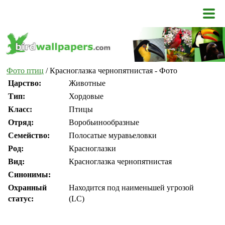
Фото птиц
/ Красноглазка чернопятнистая - Фото
Царство:
Животные
Тип:
Хордовые
Класс:
Птицы
Отряд:
Воробьинообразные
Семейство:
Полосатые муравьеловки
Род:
Красноглазки
Вид:
Красноглазка чернопятнистая
Синонимы:
Охранный
Находится под наименьшей угрозой
статус:
(LC)