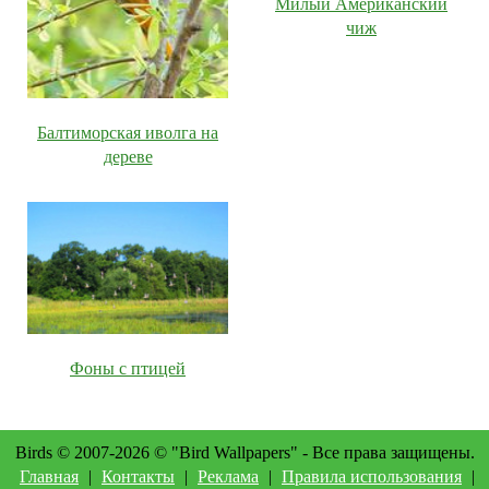
Милый Американский
чиж
Балтиморская иволга на
дереве
Фоны с птицей
Birds © 2007-2026 © "Bird Wallpapers" - Все права защищены.
Главная
|
Контакты
|
Реклама
|
Правила использования
|