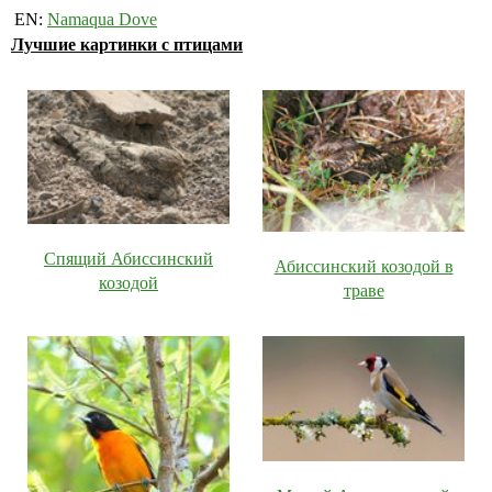
EN:
Namaqua Dove
Лучшие картинки с птицами
Спящий Абиссинский
Абиссинский козодой в
козодой
траве