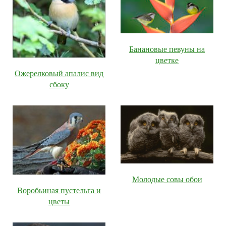
Банановые певуны на
цветке
Ожерелковый апалис вид
сбоку
Молодые совы обои
Воробьиная пустельга и
цветы