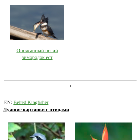
Опоясанный пегий
зимородок ест
1
EN:
Belted Kingfisher
Лучшие картинки с птицами