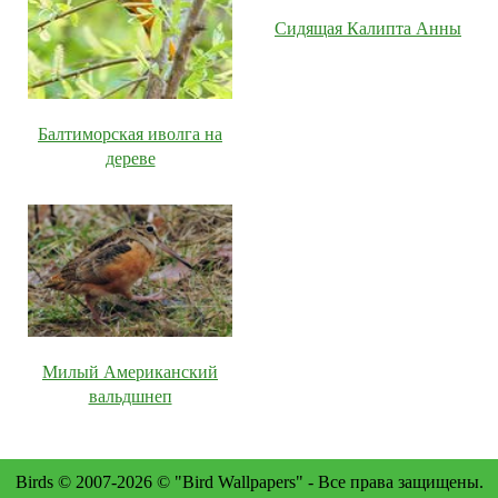
Сидящая Калипта Анны
Балтиморская иволга на
дереве
Милый Американский
вальдшнеп
Birds © 2007-2026 © "Bird Wallpapers" - Все права защищены.