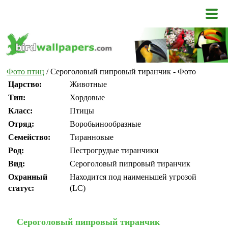
Фото птиц
/ Сероголовый пипровый тиранчик - Фото
Царство:
Животные
Тип:
Хордовые
Класс:
Птицы
Отряд:
Воробьинообразные
Семейство:
Тиранновые
Род:
Пестрогрудые тиранчики
Вид:
Сероголовый пипровый тиранчик
Охранный
Находится под наименьшей угрозой
статус:
(LC)
Сероголовый пипровый тиранчик