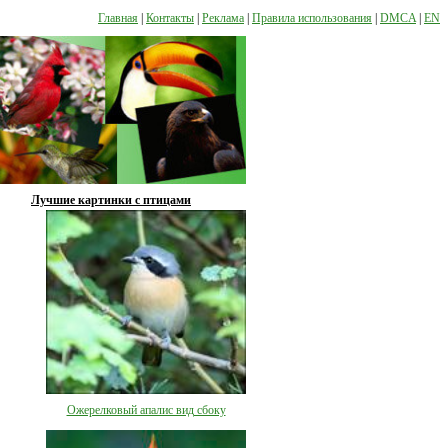
Главная
|
Контакты
|
Реклама
|
Правила использования
|
DMCA
|
EN
Лучшие картинки с птицами
Ожерелковый апалис вид сбоку