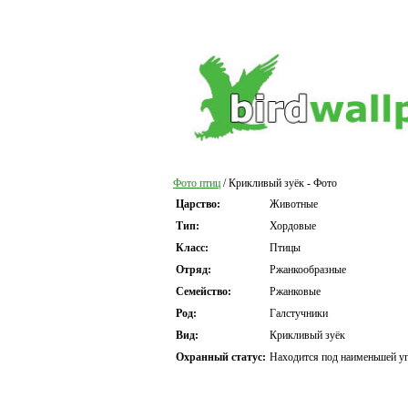
Фото птиц
/ Крикливый зуёк - Фото
Царство:
Животные
Тип:
Хордовые
Класс:
Птицы
Отряд:
Ржанкообразные
Семейство:
Ржанковые
Род:
Галстучники
Вид:
Крикливый зуёк
Охранный статус:
Находится под наименьшей уг