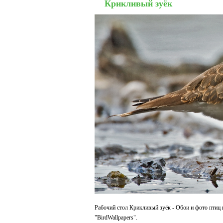
Крикливый зуёк
Рабочий стол Крикливый зуёк - Обои и фото птиц 
"BirdWallpapers".