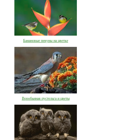
Банановые певуны на цветке
Воробьиная пустельга и цветы