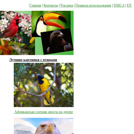
Главная
|
Контакты
|
Реклама
|
Правила использования
|
DMCA
|
EN
Лучшие картинки с птицами
Африканская озерная ивогла на дереве