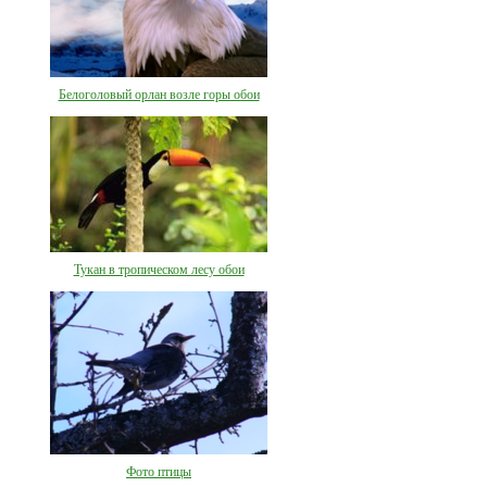
Белоголовый орлан возле горы обои
Тукан в тропическом лесу обои
Фото птицы