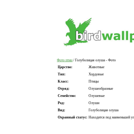
Фото птиц
/ Голуболицая олуша - Фото
Царство:
Животные
Тип:
Хордовые
Класс:
Птицы
Отряд:
Олушеобразные
Семейство:
Олушевые
Род:
Олуши
Вид:
Голуболицая олуша
Охранный статус:
Находится под наименьшей уг