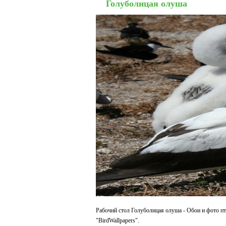
Голуболицая олуша
Рабочий стол Голуболицая олуша - Обои и фото пт
"BirdWallpapers".