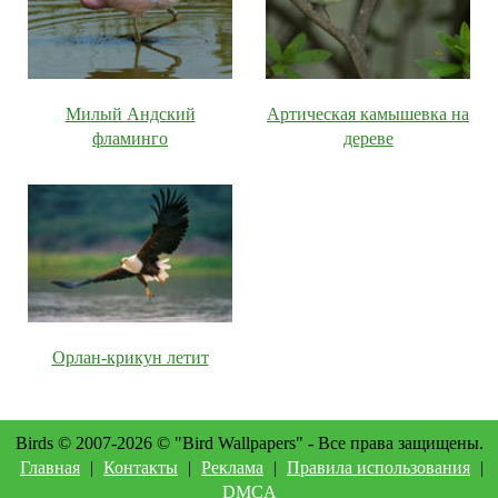
Милый Андский
Артическая камышевка на
фламинго
дереве
Орлан-крикун летит
Birds © 2007-2026 © "Bird Wallpapers" - Все права защищены.
Главная
|
Контакты
|
Реклама
|
Правила использования
|
DMCA