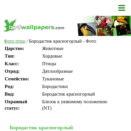
Фото птиц
/ Бородастик красногорлый - Фото
Царство:
Животные
Тип:
Хордовые
Класс:
Птицы
Отряд:
Дятлообразные
Семейство:
Тукановые
Род:
Бородастики
Вид:
Бородастик красногорлый
Охранный
Близок к уязвимому положению
статус:
(NT)
Бородастик красногорлый