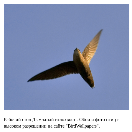
Рабочий стол Дымчатый иглохвост - Обои и фото птиц в
высоком разрешении на сайте "BirdWallpapers".