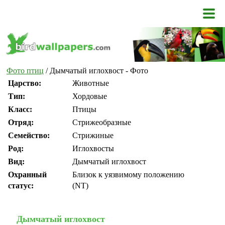
Фото птиц
/ Дымчатый иглохвост - Фото
Царство:
Животные
Тип:
Хордовые
Класс:
Птицы
Отряд:
Стрижеобразные
Семейство:
Стрижиные
Род:
Иглохвосты
Вид:
Дымчатый иглохвост
Охранный
Близок к уязвимому положению
статус:
(NT)
Дымчатый иглохвост