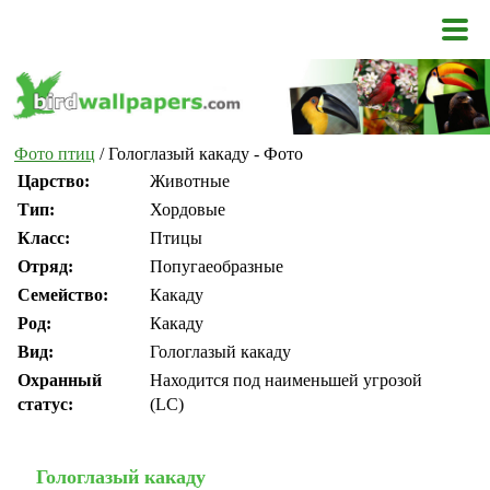
Фото птиц
/ Гологлазый какаду - Фото
Царство:
Животные
Тип:
Хордовые
Класс:
Птицы
Отряд:
Попугаеобразные
Семейство:
Какаду
Род:
Какаду
Вид:
Гологлазый какаду
Охранный
Находится под наименьшей угрозой
статус:
(LC)
Гологлазый какаду