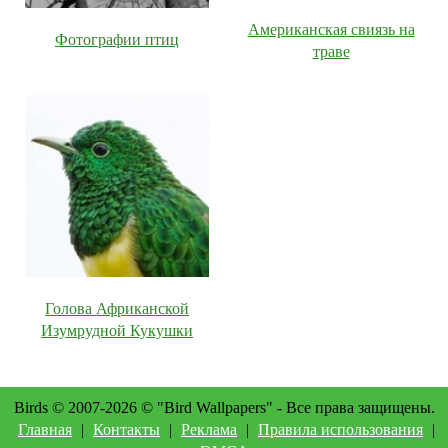
Американская свиязь на
Фотографии птиц
траве
Голова Африканской
Изумрудной Кукушки
Birds © 2007-2026 © "Bird Wallpapers" - Все права защищены.
Главная
|
Контакты
|
Реклама
|
Правила использования
|