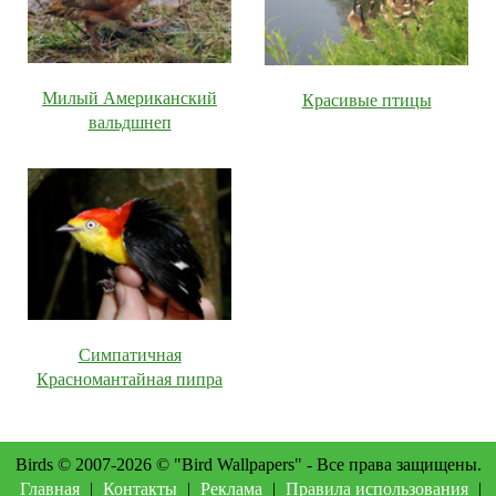
Милый Американский
Красивые птицы
вальдшнеп
Симпатичная
Красномантайная пипра
Birds © 2007-2026 © "Bird Wallpapers" - Все права защищены.
Главная
|
Контакты
|
Реклама
|
Правила использования
|