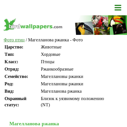
Фото птиц
/ Магелланова ржанка - Фото
Царство:
Животные
Тип:
Хордовые
Класс:
Птицы
Отряд:
Ржанкообразные
Семейство:
Магеллановы ржанки
Род:
Магеллановы ржанки
Вид:
Магелланова ржанка
Охранный
Близок к уязвимому положению
статус:
(NT)
Магелланова ржанка