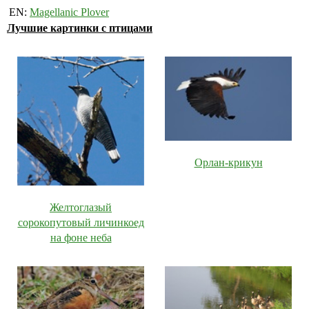
EN:
Magellanic Plover
Лучшие картинки с птицами
Орлан-крикун
Желтоглазый
сорокопутовый личинкоед
на фоне неба