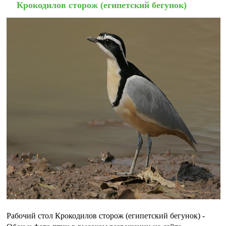
Крокодилов сторож (египетский бегунок)
Рабочий стол Крокодилов сторож (египетский бегунок) -