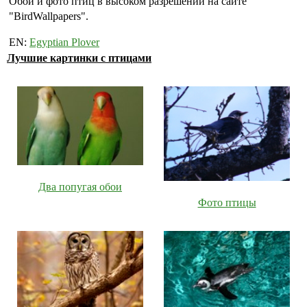
Обои и фото птиц в высоком разрешении на сайте
"BirdWallpapers".
EN:
Egyptian Plover
Лучшие картинки с птицами
Два попугая обои
Фото птицы