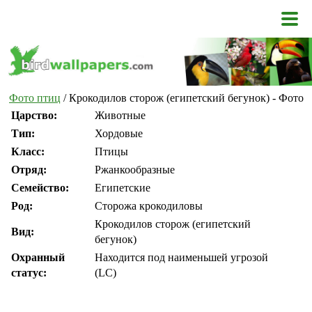
Фото птиц
/ Крокодилов сторож (египетский бегунок) - Фото
Царство:
Животные
Тип:
Хордовые
Класс:
Птицы
Отряд:
Ржанкообразные
Семейство:
Египетские
Род:
Сторожа крокодиловы
Крокодилов сторож (египетский
Вид:
бегунок)
Охранный
Находится под наименьшей угрозой
статус:
(LC)