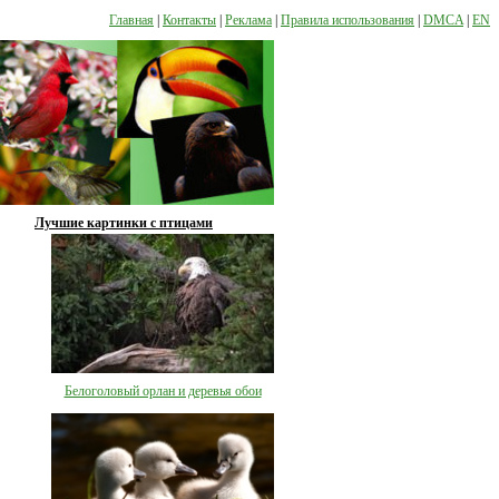
Главная
|
Контакты
|
Реклама
|
Правила использования
|
DMCA
|
EN
Лучшие картинки с птицами
Белоголовый орлан и деревья обои