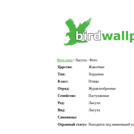
Фото птиц
/ Лысуха - Фото
Царство:
Животные
Тип:
Хордовые
Класс:
Птицы
Отряд:
Журавлеобразные
Семейство:
Пастушковые
Род:
Лысухи
Вид:
Лысуха
Синонимы:
Охранный статус:
Находится под наименьшей уг