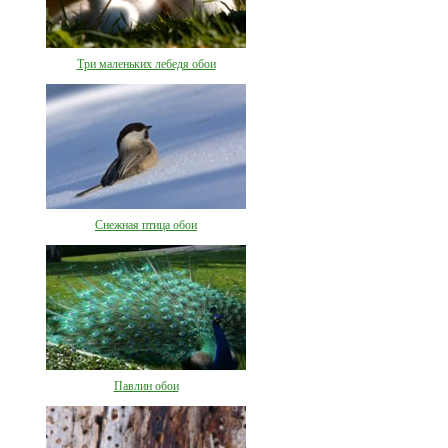
Три маленьких лебедя обои
Снежная птица обои
Павлин обои