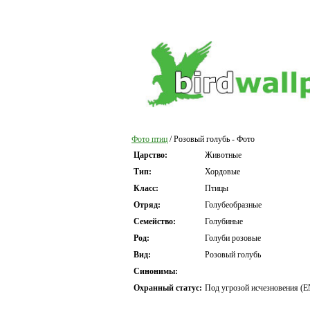
Фото птиц
/ Розовый голубь - Фото
Царство:
Животные
Тип:
Хордовые
Класс:
Птицы
Отряд:
Голубеобразные
Семейство:
Голубиные
Род:
Голуби розовые
Вид:
Розовый голубь
Синонимы:
Охранный статус:
Под угрозой исчезновения (E