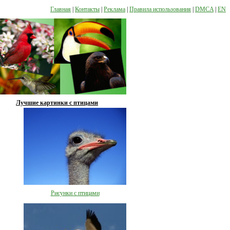
Главная
|
Контакты
|
Реклама
|
Правила использования
|
DMCA
|
EN
Лучшие картинки с птицами
Рисунки с птицами