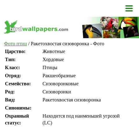
Фото птиц
/ Ракетохвостая сизоворонка - Фото
Царство:
Животные
Тип:
Хордовые
Класс:
Птицы
Отряд:
Ракшеобразные
Семейство:
Сизоворонковые
Род:
Сизоворонки
Вид:
Ракетохвостая сизоворонка
Синонимы:
Охранный
Находится под наименьшей угрозой
статус:
(LC)