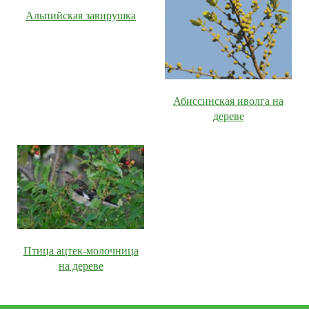
Альпийская завирушка
Абиссинская иволга на
дереве
Птица ацтек-молочница
на дереве