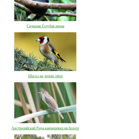
Сидящая Голубая ирена
Щегол на дереве обои
Австралийский Рида-камышевки на болоте