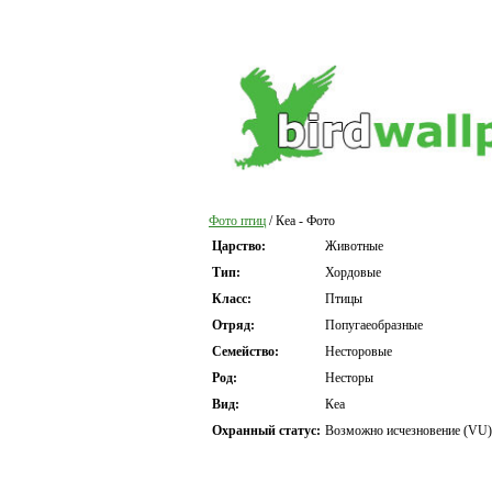
Фото птиц
/ Кеа - Фото
Царство:
Животные
Тип:
Хордовые
Класс:
Птицы
Отряд:
Попугаеобразные
Семейство:
Несторовые
Род:
Несторы
Вид:
Кеа
Охранный статус:
Возможно исчезновение (VU)