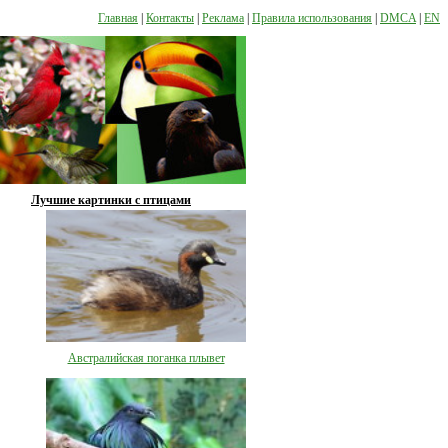
Главная
|
Контакты
|
Реклама
|
Правила использования
|
DMCA
|
EN
Лучшие картинки с птицами
Австралийская поганка плывет