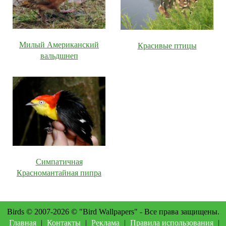
Милый Американский
Красивые птицы
вальдшнеп
Симпатичная
Красномантайная пипра
Birds © 2007-2026 © "Bird Wallpapers" - Все права защищены.
Главная
|
Контакты
|
Реклама
|
Правила использования
|