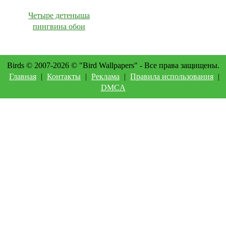
Четыре детеныша
пингвина обои
Birds © 2007-2026 © "Bird Wallpapers" - Все права защищены.
Главная
|
Контакты
|
Реклама
|
Правила использования
|
DMCA