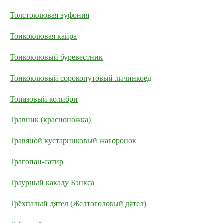
Толстоклювая эуфония
Тонкоклювая кайра
Тонкоклювый буревестник
Тонкоклювый сорокопутовый личинкоед
Топазовый колибри
Травник (красноножка)
Травяной кустарниковый жаворонок
Трагопан-сатир
Траурный какаду Бэнкса
Трёхпалый дятел (Желтоголовый дятел)