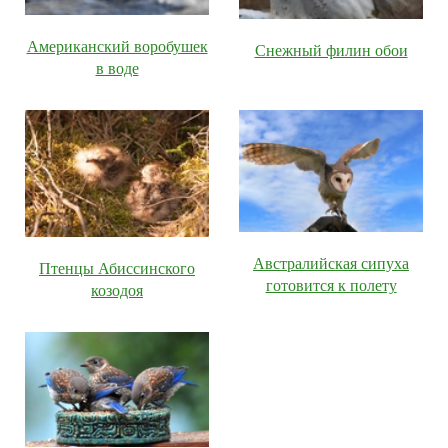
Американский воробушек
Снежный филин обои
в воде
Австралийская сипуха
Птенцы Абиссинского
готовится к полету
козодоя