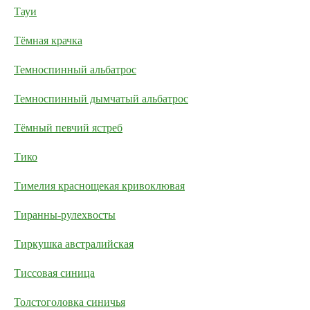
Тауи
Тёмная крачка
Темноспинный альбатрос
Темноспинный дымчатый альбатрос
Тёмный певчий ястреб
Тико
Тимелия краснощекая кривоклювая
Тиранны-рулехвосты
Тиркушка австралийская
Тиссовая синица
Толстоголовка синичья