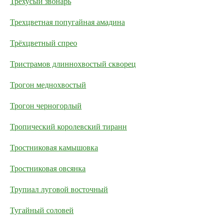
Трёхусый звонарь
Трехцветная попугайная амадина
Трёхцветный спрео
Тристрамов длиннохвостый скворец
Трогон меднохвостый
Трогон черногорлый
Тропический королевский тиранн
Тростниковая камышовка
Тростниковая овсянка
Трупиал луговой восточный
Тугайный соловей