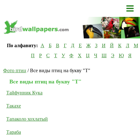
По алфавиту:
А
Б
В
Г
Д
Е
Ж
З
И
Й
К
Л
М
П
Р
С
Т
У
Ф
Х
Ц
Ч
Ш
Э
Ю
Я
Фото птиц
/ Все виды птиц на букву "Т"
Все виды птиц на букву "Т"
Тайфунник Кука
Такахе
Тапаколо хохлатый
Тараба