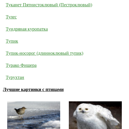
Туканет Пятнистоклювый (Пестроклювый)
Тулес
Тундряная куропатка
Тупик
Тупик-носорог (длинноклювый тупик)
Турако Фишера
Турухтан
Лучшие картинки с птицами