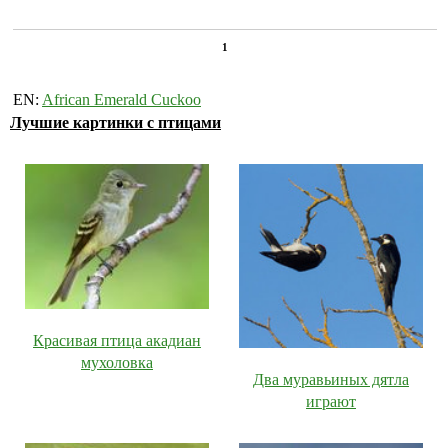
1
EN:
African Emerald Cuckoo
Лучшие картинки с птицами
Красивая птица акадиан
мухоловка
Два муравьиных дятла
играют