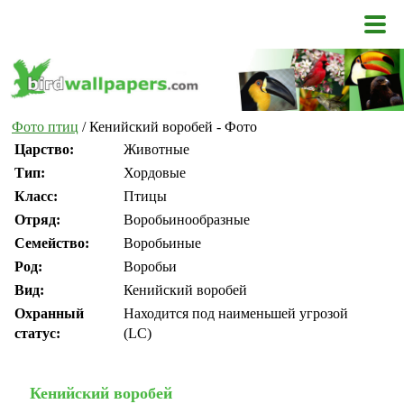
Фото птиц
/ Кенийский воробей - Фото
Царство:
Животные
Тип:
Хордовые
Класс:
Птицы
Отряд:
Воробьинообразные
Семейство:
Воробьиные
Род:
Воробьи
Вид:
Кенийский воробей
Охранный
Находится под наименьшей угрозой
статус:
(LC)
Кенийский воробей