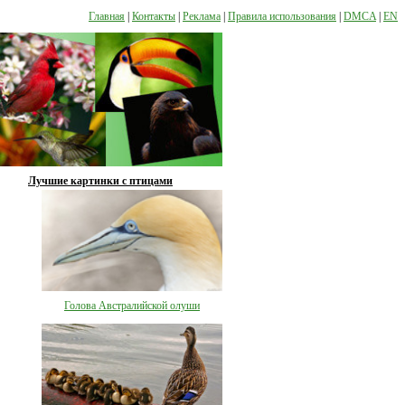
Главная
|
Контакты
|
Реклама
|
Правила использования
|
DMCA
|
EN
Лучшие картинки с птицами
Голова Австралийской олуши