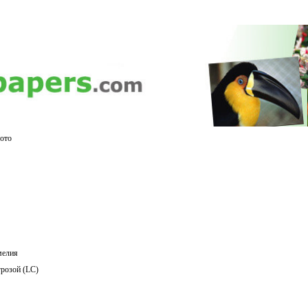
ото
мелия
розой (LC)