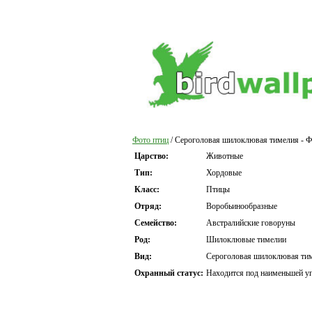
Фото птиц
/ Сероголовая шилоклювая тимелия - Ф
Царство:
Животные
Тип:
Хордовые
Класс:
Птицы
Отряд:
Воробьинообразные
Семейство:
Австралийские говоруны
Род:
Шилоклювые тимелии
Вид:
Сероголовая шилоклювая ти
Охранный статус:
Находится под наименьшей уг