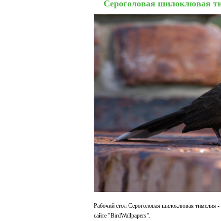
Сероголовая шилоклювая т
Рабочий стол Сероголовая шилоклювая тимелия - 
сайте "BirdWallpapers".