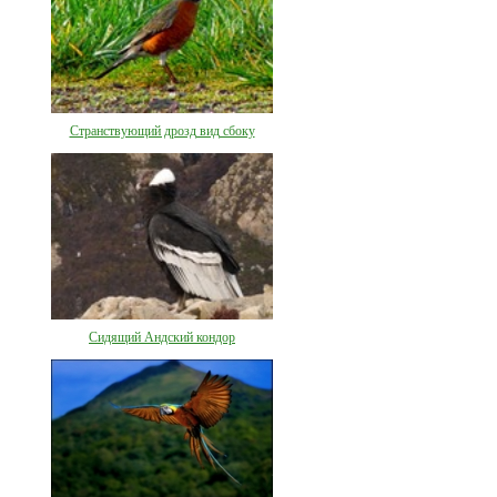
Странствующий дрозд вид сбоку
Сидящий Андский кондор