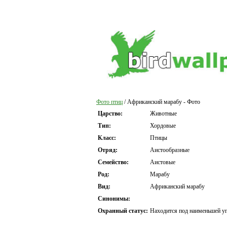
Фото птиц
/ Африканский марабу - Фото
Царство:
Животные
Тип:
Хордовые
Класс:
Птицы
Отряд:
Аистообразные
Семейство:
Аистовые
Род:
Марабу
Вид:
Африканский марабу
Синонимы:
Охранный статус:
Находится под наименьшей уг