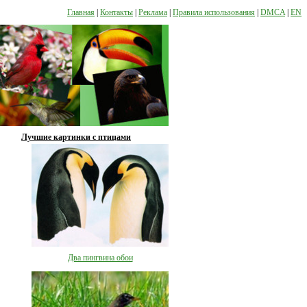
Главная
|
Контакты
|
Реклама
|
Правила использования
|
DMCA
|
EN
Лучшие картинки с птицами
Два пингвина обои