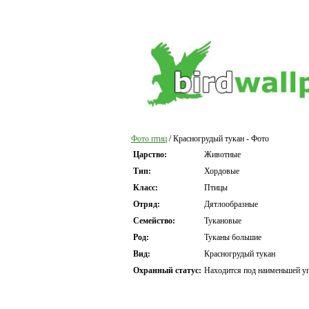
Фото птиц
/ Красногрудый тукан - Фото
Царство:
Животные
Тип:
Хордовые
Класс:
Птицы
Отряд:
Дятлообразные
Семейство:
Тукановые
Род:
Туканы большие
Вид:
Красногрудый тукан
Охранный статус:
Находится под наименьшей уг