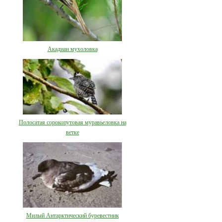
Акадиан мухоловка
Полосатая сорокопутовая муравьеловка на
ветке
Милый Антарктический буревестник