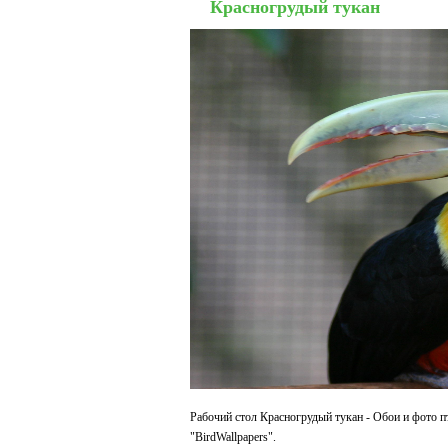
Красногрудый тукан
Рабочий стол Красногрудый тукан - Обои и фото п
"BirdWallpapers".