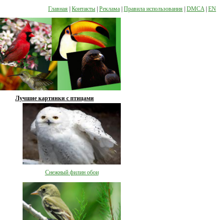
Главная
|
Контакты
|
Реклама
|
Правила использования
|
DMCA
|
EN
Лучшие картинки с птицами
Снежный филин обои