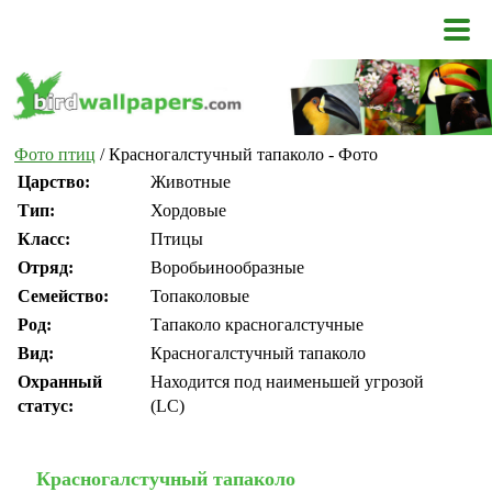
Фото птиц
/ Красногалстучный тапаколо - Фото
Царство:
Животные
Тип:
Хордовые
Класс:
Птицы
Отряд:
Воробьинообразные
Семейство:
Топаколовые
Род:
Тапаколо красногалстучные
Вид:
Красногалстучный тапаколо
Охранный
Находится под наименьшей угрозой
статус:
(LC)
Красногалстучный тапаколо