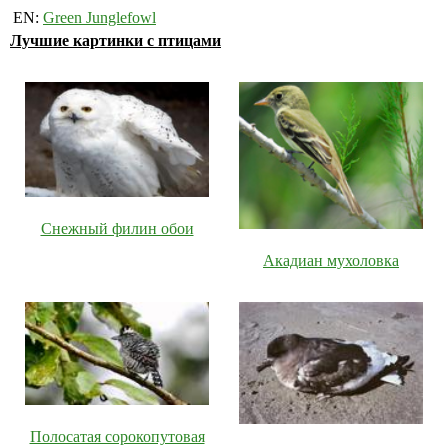
EN:
Green Junglefowl
Лучшие картинки с птицами
Снежный филин обои
Акадиан мухоловка
Полосатая сорокопутовая