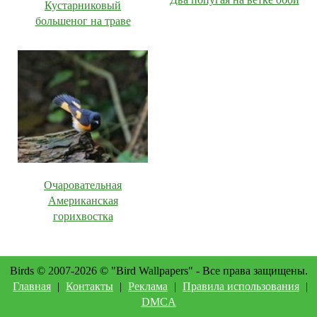
Кустарниковый
большеног на траве
Очаровательная
Американская
горихвостка
Birds © 2007-2026 © "Bird Wallpapers" - Все права защищены.
Главная
|
Контакты
|
Реклама
|
Правила использования
|
DMCA