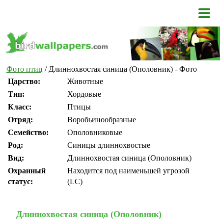
Фото птиц
/ Длиннохвостая синица (Ополовник) - Фото
Царство:
Животные
Тип:
Хордовые
Класс:
Птицы
Отряд:
Воробьинообразные
Семейство:
Ополовниковые
Род:
Синицы длиннохвостые
Вид:
Длиннохвостая синица (Ополовник)
Охранный
Находится под наименьшей угрозой
статус:
(LC)
Длиннохвостая синица (Ополовник)