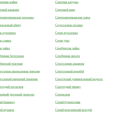
щенная майна
Северная качурка
рный каракара
Северный киви
роамериканская ореховка
Североамериканская совка
локлювый ябиру
Седоголовая поганка
я куропатка
Серая мухоловка
я славка
Серая утка
я чайка
Серебристая чайка
бряная белоглазка
Серебряная иволга
обрюхий трагопан
Сероголовая альциона
оголовая шилоклювая тимелия
Сероголовый воробей
оголовый пипровый тиранчик
Серогорлый длинноклювый медосос
огрудый рогоклюв
Серогрудый тинаму
ощёкий дятловый древолаз
Серпоклюв
ый бананоед
Серый буревестник
ый журавль
Серый исполинский козодой