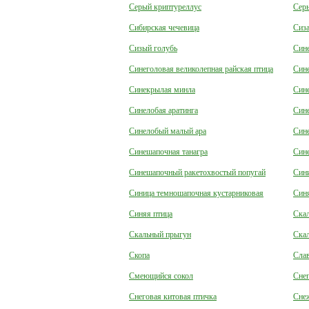
Серый криптуреллус
Сер
Сибирская чечевица
Сиза
Сизый голубь
Сине
Синеголовая великолепная райская птица
Сине
Синекрылая минла
Сине
Синелобая аратинга
Син
Синелобый малый ара
Син
Синешапочная танагра
Син
Синешапочный ракетохвостый попугай
Син
Синица темношапочная кустарниковая
Син
Синяя птица
Ска
Скальный прыгун
Скал
Скопа
Сла
Смеющийся сокол
Снег
Снеговая китовая птичка
Снеж