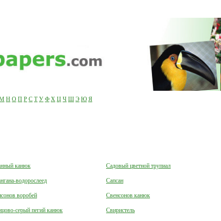
М
Н
О
П
Р
С
Т
У
Ф
Х
Ц
Ч
Ш
Э
Ю
Я
анный канюк
Садовый цветной трупиал
нгана-водорослеед
Сапсан
нсонов воробей
Свенсонов канюк
нцово-серый пегий канюк
Свиристель