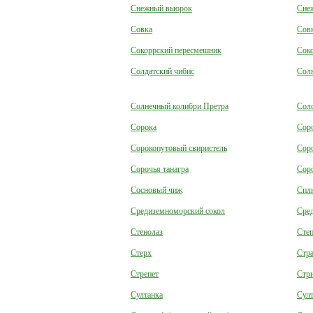
Снежный вьюрок
Сне
Совка
Совк
Сокоррский пересмешник
Соко
Солдатский чибис
Солн
Солнечный колибри Претра
Сол
Сорока
Сор
Сорокопутовый свиристель
Сор
Сорочья танагра
Соро
Сосновый чиж
Спл
Средиземноморский сокол
Сре
Стенолаз
Степ
Стерх
Стр
Стрепет
Стр
Султанка
Султ