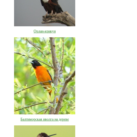
Орлан-крикун
Балтиморская иволга на дереве