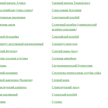
жный вьюрок Адамса
Снежный вьюрок Тачановского
а кенийская (совка сококе)
Совка южная белолицая
транская нектарница
Сокотранский воробей
ечная цапля
Солнечный колибри (длиннохвостый
колибри-отшельник)
овей-белошейка
Сомалийский воробей
окопут ласточковый маскированный
Сорокопут-прокурор
очий фруктоед
Сорочий шама-дрозд
чья хохлатая кукушка
Сосновая аимофила
юшка
Средиземноморский буревестник
дний кроншнеп
Стеллерова черноголовая голубая сойка
ной жаворонок (Каландра)
Степной конек
анствующий альбатрос
Странствующий дрозд
иж карликовый
Суахилский воробей
анка
Сухонос