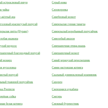
ый остроклювый певун
Серый юнко
я чайка
Сизоворонка
-жёлтый ара
Синебровый момот
головый красногузый попугай
Синекрылая горная танагра
крылая питта (Нуранг)
Синекрылый воробьиный попугайчик
елобая якамара
Синелобый амазон
еухий медосос
Синешапочная птица-мышь
ешапочный благородный попугай
Синешапочный момот
ий монарх
Синий черноухий пересмешник
яя мухоловка
Синяя настоящая котинга
листый попугай
Скальный длинноклювый крапивник
ьный травяной попугайчик
Скворец
вка Рюппеля
Смеющаяся кукабара
ирёвая сойка
Снегирь
ная белая котинга
Снежный буревестник