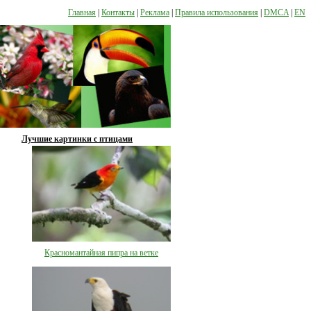
Главная
|
Контакты
|
Реклама
|
Правила использования
|
DMCA
|
EN
Лучшие картинки с птицами
Красномантайная пипра на ветке