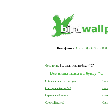
По алфавиту:
А
Б
В
Г
Д
Е
Ж
З
И
Й
К
Л
Фото птиц
/ Все виды птиц на букву "С"
Все виды птиц на букву "С"
Саблеклювый лесной удод
Сав
Саксаульный воробей
Сала
Саранчовый канюк
Све
Светлый ястреб
Сви