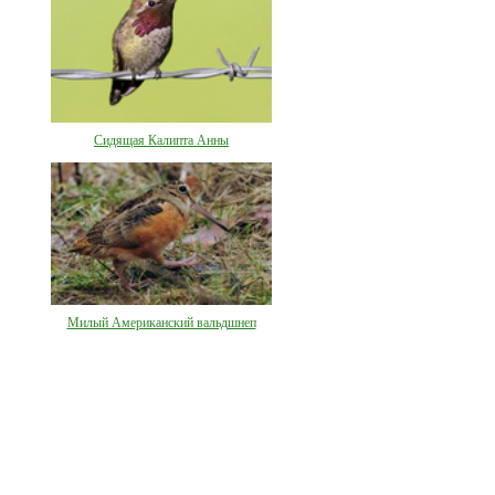
Сидящая Калипта Анны
Милый Американский вальдшнеп