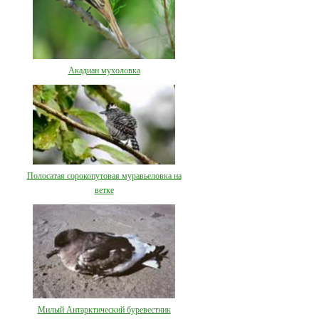
Акадиан мухоловка
Полосатая сорокопутовая муравьеловка на
ветке
Милый Антарктический буревестник