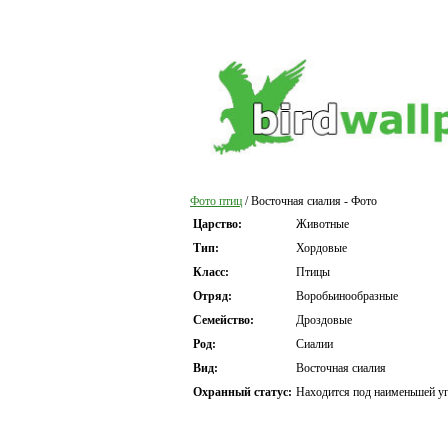
Фото птиц
/ Восточная сиалия - Фото
Царство:
Животные
Тип:
Хордовые
Класс:
Птицы
Отряд:
Воробьинообразные
Семейство:
Дроздовые
Род:
Сиалии
Вид:
Восточная сиалия
Охранный статус:
Находится под наименьшей уг