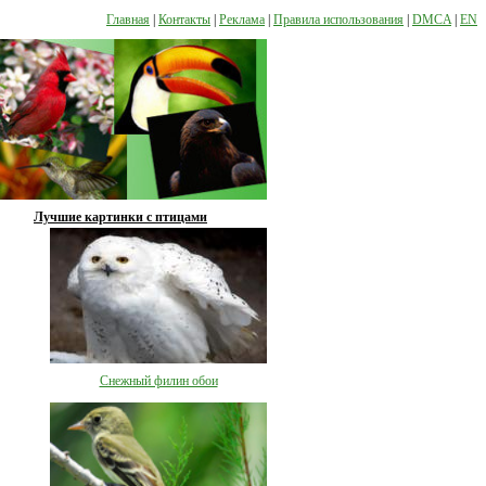
Главная
|
Контакты
|
Реклама
|
Правила использования
|
DMCA
|
EN
Лучшие картинки с птицами
Снежный филин обои