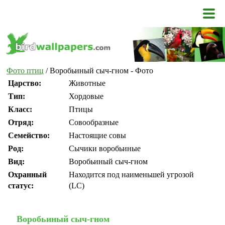
Фото птиц
/ Воробьиный сыч-гном - Фото
Царство:
Животные
Тип:
Хордовые
Класс:
Птицы
Отряд:
Совообразные
Семейство:
Настоящие совы
Род:
Сычики воробьиные
Вид:
Воробьиный сыч-гном
Охранный
Находится под наименьшей угрозой
статус:
(LC)
Воробьиный сыч-гном